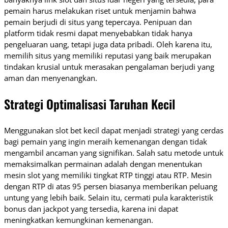
pemain harus melakukan riset untuk menjamin bahwa
pemain berjudi di situs yang tepercaya. Penipuan dan
platform tidak resmi dapat menyebabkan tidak hanya
pengeluaran uang, tetapi juga data pribadi. Oleh karena itu,
memilih situs yang memiliki reputasi yang baik merupakan
tindakan krusial untuk merasakan pengalaman berjudi yang
aman dan menyenangkan.
Strategi Optimalisasi Taruhan Kecil
Menggunakan slot bet kecil dapat menjadi strategi yang cerdas
bagi pemain yang ingin meraih kemenangan dengan tidak
mengambil ancaman yang signifikan. Salah satu metode untuk
memaksimalkan permainan adalah dengan menentukan
mesin slot yang memiliki tingkat RTP tinggi atau RTP. Mesin
dengan RTP di atas 95 persen biasanya memberikan peluang
untung yang lebih baik. Selain itu, cermati pula karakteristik
bonus dan jackpot yang tersedia, karena ini dapat
meningkatkan kemungkinan kemenangan.