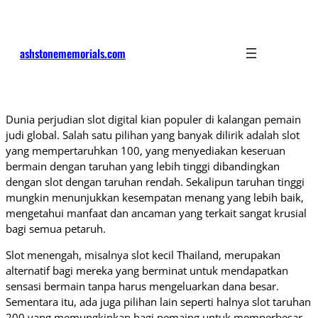
ashstonememorials.com
Dunia perjudian slot digital kian populer di kalangan pemain
judi global. Salah satu pilihan yang banyak dilirik adalah slot
yang mempertaruhkan 100, yang menyediakan keseruan
bermain dengan taruhan yang lebih tinggi dibandingkan
dengan slot dengan taruhan rendah. Sekalipun taruhan tinggi
mungkin menunjukkan kesempatan menang yang lebih baik,
mengetahui manfaat dan ancaman yang terkait sangat krusial
bagi semua petaruh.
Slot menengah, misalnya slot kecil Thailand, merupakan
alternatif bagi mereka yang berminat untuk mendapatkan
sensasi bermain tanpa harus mengeluarkan dana besar.
Sementara itu, ada juga pilihan lain seperti halnya slot taruhan
200 yang memungkinkan bagi pemaing untuk memperbesar