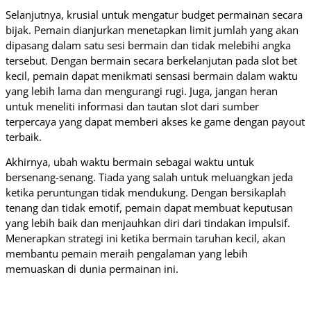
Selanjutnya, krusial untuk mengatur budget permainan secara
bijak. Pemain dianjurkan menetapkan limit jumlah yang akan
dipasang dalam satu sesi bermain dan tidak melebihi angka
tersebut. Dengan bermain secara berkelanjutan pada slot bet
kecil, pemain dapat menikmati sensasi bermain dalam waktu
yang lebih lama dan mengurangi rugi. Juga, jangan heran
untuk meneliti informasi dan tautan slot dari sumber
terpercaya yang dapat memberi akses ke game dengan payout
terbaik.
Akhirnya, ubah waktu bermain sebagai waktu untuk
bersenang-senang. Tiada yang salah untuk meluangkan jeda
ketika peruntungan tidak mendukung. Dengan bersikaplah
tenang dan tidak emotif, pemain dapat membuat keputusan
yang lebih baik dan menjauhkan diri dari tindakan impulsif.
Menerapkan strategi ini ketika bermain taruhan kecil, akan
membantu pemain meraih pengalaman yang lebih
memuaskan di dunia permainan ini.