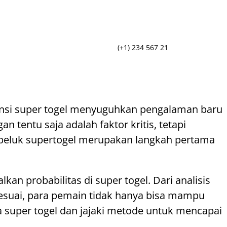
(+1) 234 567 21
tensi super togel menyuguhkan pengalaman baru
tentu saja adalah faktor kritis, tetapi
-beluk supertogel merupakan langkah pertama
n probabilitas di super togel. Dari analisis
sesuai, para pemain tidak hanya bisa mampu
a super togel dan jajaki metode untuk mencapai