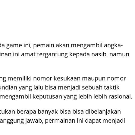
Pada game ini, pemain akan mengambil angka-
inan ini amat tergantung kepada nasib, namun
ering memiliki nomor kesukaan maupun nomor
dian yang lalu bisa menjadi sebuah taktik
mengambil keputusan yang lebih lebih rasional.
tukan berapa banyak bisa bisa dibelanjakan
tanggung jawab, permainan ini dapat menjadi