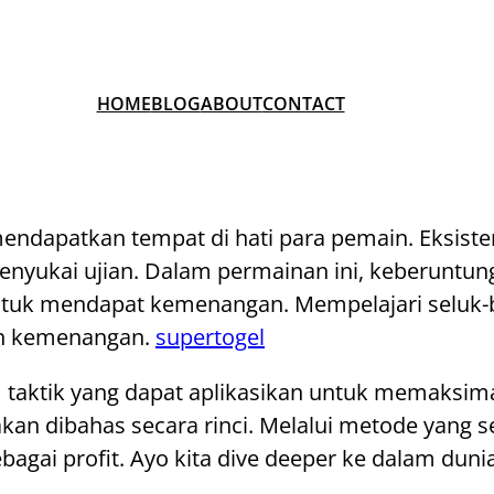
HOME
BLOG
ABOUT
CONTACT
 mendapatkan tempat di hati para pemain. Eksis
kai ujian. Dalam permainan ini, keberuntungan 
untuk mendapat kemenangan. Mempelajari seluk
aih kemenangan.
supertogel
aktik yang dapat aplikasikan untuk memaksimalka
kan dibahas secara rinci. Melalui metode yang 
agai profit. Ayo kita dive deeper ke dalam duni