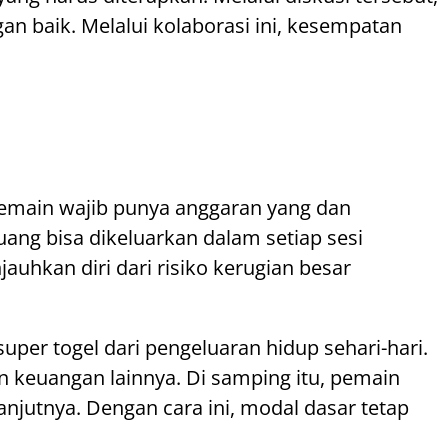
n baik. Melalui kolaborasi ini, kesempatan
emain wajib punya anggaran yang dan
ang bisa dikeluarkan dalam setiap sesi
auhkan diri dari risiko kerugian besar
per togel dari pengeluaran hidup sehari-hari.
 keuangan lainnya. Di samping itu, pemain
jutnya. Dengan cara ini, modal dasar tetap