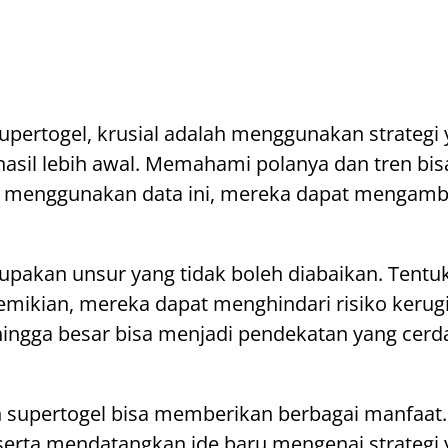
rtogel, krusial adalah menggunakan strategi y
i hasil lebih awal. Memahami polanya dan tren
menggunakan data ini, mereka dapat mengambil 
upakan unsur yang tidak boleh diabaikan. Tent
 demikian, mereka dapat menghindari risiko keru
 hingga besar bisa menjadi pendekatan yang cer
 supertogel bisa memberikan berbagai manfaat.
ta mendatangkan ide baru mengenai strategi yan