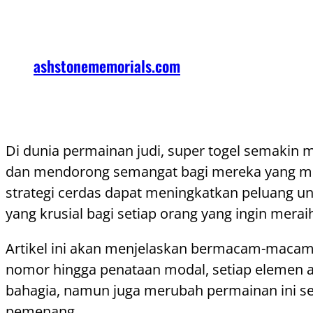
ashstonememorials.com
Di dunia permainan judi, super togel semakin
dan mendorong semangat bagi mereka yang menyu
strategi cerdas dapat meningkatkan peluang 
yang krusial bagi setiap orang yang ingin mer
Artikel ini akan menjelaskan bermacam-macam t
nomor hingga penataan modal, setiap elemen a
bahagia, namun juga merubah permainan ini seb
pemenang.