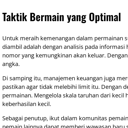
Taktik Bermain yang Optimal
Untuk meraih kemenangan dalam permainan supe
diambil adalah dengan analisis pada informas
nomor yang kemungkinan akan keluar. Dengan 
angka.
Di samping itu, manajemen keuangan juga mer
pastikan agar tidak melebihi limit itu. Dengan
permainan. Mengelola skala taruhan dari kecil
keberhasilan kecil.
Sebagai penutup, ikut dalam komunitas pemain
pemain lainnya dapat memberi wawasan baru ser