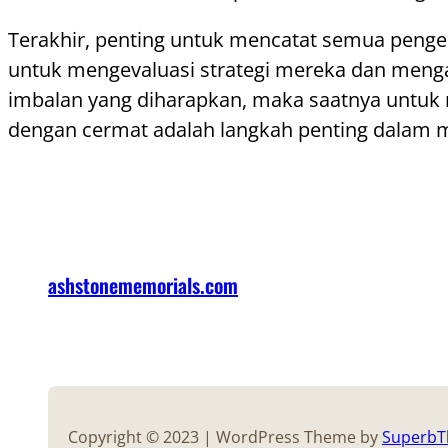
Terakhir, penting untuk mencatat semua peng
untuk mengevaluasi strategi mereka dan mengam
imbalan yang diharapkan, maka saatnya untuk 
dengan cermat adalah langkah penting dalam m
ashstonememorials.com
Copyright © 2023 | WordPress Theme by
Superb