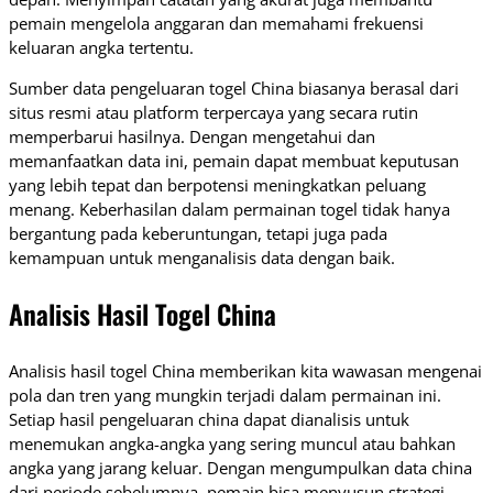
pemain mengelola anggaran dan memahami frekuensi
keluaran angka tertentu.
Sumber data pengeluaran togel China biasanya berasal dari
situs resmi atau platform terpercaya yang secara rutin
memperbarui hasilnya. Dengan mengetahui dan
memanfaatkan data ini, pemain dapat membuat keputusan
yang lebih tepat dan berpotensi meningkatkan peluang
menang. Keberhasilan dalam permainan togel tidak hanya
bergantung pada keberuntungan, tetapi juga pada
kemampuan untuk menganalisis data dengan baik.
Analisis Hasil Togel China
Analisis hasil togel China memberikan kita wawasan mengenai
pola dan tren yang mungkin terjadi dalam permainan ini.
Setiap hasil pengeluaran china dapat dianalisis untuk
menemukan angka-angka yang sering muncul atau bahkan
angka yang jarang keluar. Dengan mengumpulkan data china
dari periode sebelumnya, pemain bisa menyusun strategi