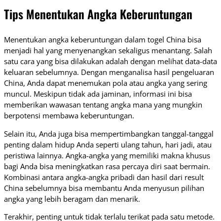
Tips Menentukan Angka Keberuntungan
Menentukan angka keberuntungan dalam togel China bisa
menjadi hal yang menyenangkan sekaligus menantang. Salah
satu cara yang bisa dilakukan adalah dengan melihat data-data
keluaran sebelumnya. Dengan menganalisa hasil pengeluaran
China, Anda dapat menemukan pola atau angka yang sering
muncul. Meskipun tidak ada jaminan, informasi ini bisa
memberikan wawasan tentang angka mana yang mungkin
berpotensi membawa keberuntungan.
Selain itu, Anda juga bisa mempertimbangkan tanggal-tanggal
penting dalam hidup Anda seperti ulang tahun, hari jadi, atau
peristiwa lainnya. Angka-angka yang memiliki makna khusus
bagi Anda bisa meningkatkan rasa percaya diri saat bermain.
Kombinasi antara angka-angka pribadi dan hasil dari result
China sebelumnya bisa membantu Anda menyusun pilihan
angka yang lebih beragam dan menarik.
Terakhir, penting untuk tidak terlalu terikat pada satu metode.