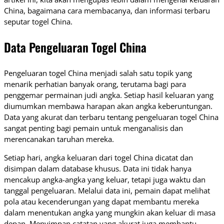
China, bagaimana cara membacanya, dan informasi terbaru
seputar togel China.
Data Pengeluaran Togel China
Pengeluaran togel China menjadi salah satu topik yang
menarik perhatian banyak orang, terutama bagi para
penggemar permainan judi angka. Setiap hasil keluaran yang
diumumkan membawa harapan akan angka keberuntungan.
Data yang akurat dan terbaru tentang pengeluaran togel China
sangat penting bagi pemain untuk menganalisis dan
merencanakan taruhan mereka.
Setiap hari, angka keluaran dari togel China dicatat dan
disimpan dalam database khusus. Data ini tidak hanya
mencakup angka-angka yang keluar, tetapi juga waktu dan
tanggal pengeluaran. Melalui data ini, pemain dapat melihat
pola atau kecenderungan yang dapat membantu mereka
dalam menentukan angka yang mungkin akan keluar di masa
depan. Menyimpan catatan yang akurat juga membantu