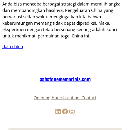
Anda bisa mencoba berbagai strategi dalam memilih angka
dan membandingkan hasilnya. Pengeluaran China yang
bervariasi setiap waktu mengingatkan kita bahwa
keberuntungan memang tidak dapat diprediksi. Maka,
eksperimen dengan tetap bersenang-senang adalah kunci
untuk menikmati permainan togel China ini.
data china
ashstonememorials.com
Opening Hours
Locations
Contact
LinkedIn
Facebook
Instagram