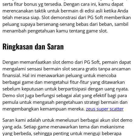
serta fitur bonus yg tersedia. Dengan cara ini, kamu dapat
merencanakan taktik untuk bermain di edisi asli ketika Anda
telah merasa siap. Slot demonstrasi dari PG Soft memberikan
peluang supaya bersenang-senang bebas dari beban, sambil
menambah pengetahuan kamu tentang game slot.
Ringkasan dan Saran
Dengan memanfaatkan slot demo dari PG Soft, pemain dapat
mengalami sensasi bermain slot secara gratis tanpa ancaman
finansial. Hal ini menawarkan peluang untuk mencoba
berbagai game dan mengetahui fitur-fitur yang ditawarkan
sebelum keputusan untuk berpartisipasi dengan uang nyata.
Demo slot juga berfungsi sebagai alat yang efektif bagi para
pemula untuk mengasah pengetahuan strategi bermain dan
mengembangkan kemampuan mereka.
zeus super scatter
Saran kami adalah untuk menelusuri berbagai akun slot demo
yang ada. Setiap game menawarkan tema dan mekanisme
yang berbeda, sehingga penting untuk menguji beberapa