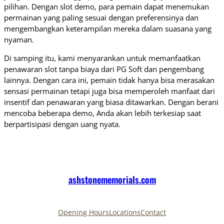
pilihan. Dengan slot demo, para pemain dapat menemukan
permainan yang paling sesuai dengan preferensinya dan
mengembangkan keterampilan mereka dalam suasana yang
nyaman.
Di samping itu, kami menyarankan untuk memanfaatkan
penawaran slot tanpa biaya dari PG Soft dan pengembang
lainnya. Dengan cara ini, pemain tidak hanya bisa merasakan
sensasi permainan tetapi juga bisa memperoleh manfaat dari
insentif dan penawaran yang biasa ditawarkan. Dengan berani
mencoba beberapa demo, Anda akan lebih terkesiap saat
berpartisipasi dengan uang nyata.
ashstonememorials.com
Opening Hours
Locations
Contact