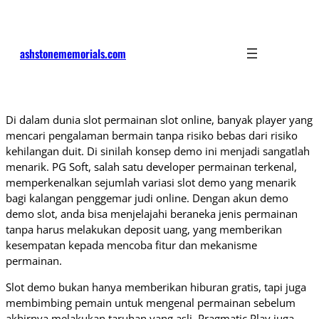
ashstonememorials.com
Di dalam dunia slot permainan slot online, banyak player yang
mencari pengalaman bermain tanpa risiko bebas dari risiko
kehilangan duit. Di sinilah konsep demo ini menjadi sangatlah
menarik. PG Soft, salah satu developer permainan terkenal,
memperkenalkan sejumlah variasi slot demo yang menarik
bagi kalangan penggemar judi online. Dengan akun demo
demo slot, anda bisa menjelajahi beraneka jenis permainan
tanpa harus melakukan deposit uang, yang memberikan
kesempatan kepada mencoba fitur dan mekanisme
permainan.
Slot demo bukan hanya memberikan hiburan gratis, tapi juga
membimbing pemain untuk mengenal permainan sebelum
akhirnya melakukan taruhan yang asli. Pragmatic Play juga