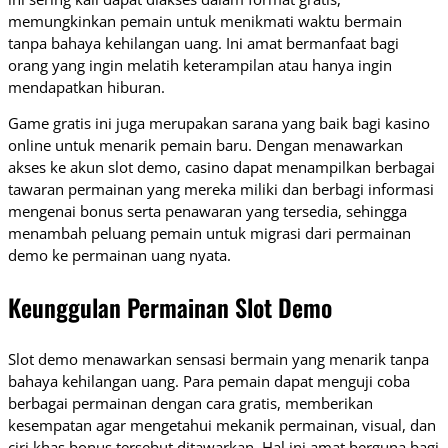
memungkinkan pemain untuk menikmati waktu bermain
tanpa bahaya kehilangan uang. Ini amat bermanfaat bagi
orang yang ingin melatih keterampilan atau hanya ingin
mendapatkan hiburan.
Game gratis ini juga merupakan sarana yang baik bagi kasino
online untuk menarik pemain baru. Dengan menawarkan
akses ke akun slot demo, casino dapat menampilkan berbagai
tawaran permainan yang mereka miliki dan berbagi informasi
mengenai bonus serta penawaran yang tersedia, sehingga
menambah peluang pemain untuk migrasi dari permainan
demo ke permainan uang nyata.
Keunggulan Permainan Slot Demo
Slot demo menawarkan sensasi bermain yang menarik tanpa
bahaya kehilangan uang. Para pemain dapat menguji coba
berbagai permainan dengan cara gratis, memberikan
kesempatan agar mengetahui mekanik permainan, visual, dan
ciri khas bonus tersebut ditawarkan. Hal ini amat berguna bagi