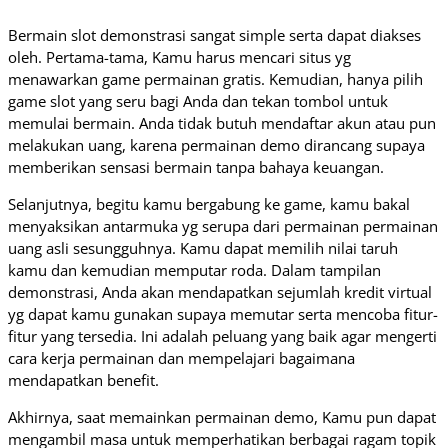
Bermain slot demonstrasi sangat simple serta dapat diakses
oleh. Pertama-tama, Kamu harus mencari situs yg
menawarkan game permainan gratis. Kemudian, hanya pilih
game slot yang seru bagi Anda dan tekan tombol untuk
memulai bermain. Anda tidak butuh mendaftar akun atau pun
melakukan uang, karena permainan demo dirancang supaya
memberikan sensasi bermain tanpa bahaya keuangan.
Selanjutnya, begitu kamu bergabung ke game, kamu bakal
menyaksikan antarmuka yg serupa dari permainan permainan
uang asli sesungguhnya. Kamu dapat memilih nilai taruh
kamu dan kemudian memputar roda. Dalam tampilan
demonstrasi, Anda akan mendapatkan sejumlah kredit virtual
yg dapat kamu gunakan supaya memutar serta mencoba fitur-
fitur yang tersedia. Ini adalah peluang yang baik agar mengerti
cara kerja permainan dan mempelajari bagaimana
mendapatkan benefit.
Akhirnya, saat memainkan permainan demo, Kamu pun dapat
mengambil masa untuk memperhatikan berbagai ragam topik