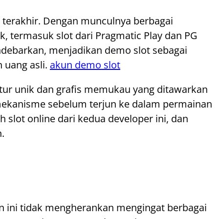
 terakhir. Dengan munculnya berbagai
, termasuk slot dari Pragmatic Play dan PG
debarkan, menjadikan demo slot sebagai
 uang asli.
akun demo slot
fitur unik dan grafis memukau yang ditawarkan
 mekanisme sebelum terjun ke dalam permainan
slot online dari kedua developer ini, dan
.
dan ini tidak mengherankan mengingat berbagai