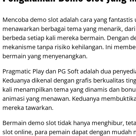
Mencoba demo slot adalah cara yang fantastis
menawarkan berbagai tema yang menarik, dari
berbeda setiap kali mereka bermain. Dengan 
mekanisme tanpa risiko kehilangan. Ini membe
bermain yang menyenangkan.
Pragmatic Play dan PG Soft adalah dua penye
Keduanya dikenal dengan grafis berkualitas tin
kali menampilkan tema yang dinamis dan bonu
animasi yang menawan. Keduanya membuktikan b
mereka tawarkan.
Bermain demo slot tidak hanya menghibur, te
slot online, para pemain dapat dengan mudah m