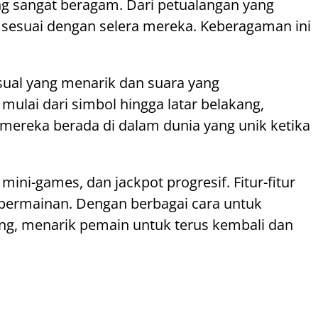
ng sangat beragam. Dari petualangan yang
sesuai dengan selera mereka. Keberagaman ini
visual yang menarik dan suara yang
mulai dari simbol hingga latar belakang,
ereka berada di dalam dunia yang unik ketika
 mini-games, dan jackpot progresif. Fitur-fitur
permainan. Dengan berbagai cara untuk
ng, menarik pemain untuk terus kembali dan