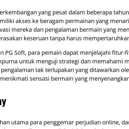
 perkembangan yang pesat dalam beberapa tahun
miliki akses ke beragam permainan yang menarik
novasi mereka dan pengalaman bermain yang men
 merasakan keseruan tanpa harus mempertaruhkan
 PG Soft, para pemain dapat menjelajahi fitur-
 sempurna untuk menguji strategi dan memahami
 pengalaman tak terlupakan yang ditawarkan oleh 
 menikmati sensasi bermain yang menyenangkan
ay
pilihan utama para penggemar perjudian online, 