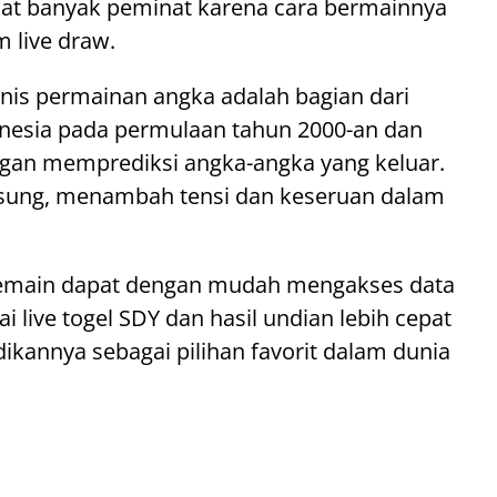
ikat banyak peminat karena cara bermainnya
live draw.
jenis permainan angka adalah bagian dari
donesia pada permulaan tahun 2000-an dan
ngan memprediksi angka-angka yang keluar.
ngsung, menambah tensi dan keseruan dalam
t, pemain dapat dengan mudah mengakses data
 live togel SDY dan hasil undian lebih cepat
kannya sebagai pilihan favorit dalam dunia