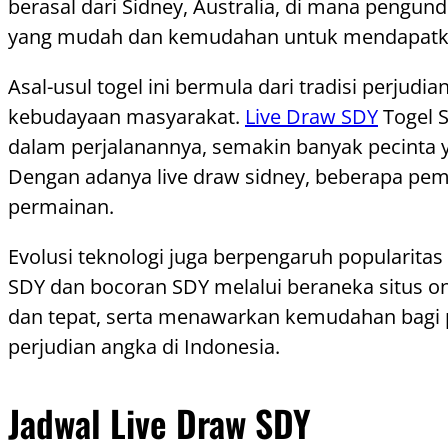
berasal dari Sidney, Australia, di mana pengu
yang mudah dan kemudahan untuk mendapatkan
Asal-usul togel ini bermula dari tradisi perjud
kebudayaan masyarakat.
Live Draw SDY
Togel S
dalam perjalanannya, semakin banyak pecinta 
Dengan adanya live draw sidney, beberapa pem
permainan.
Evolusi teknologi juga berpengaruh popularita
SDY dan bocoran SDY melalui beraneka situs onl
dan tepat, serta menawarkan kemudahan bagi pe
perjudian angka di Indonesia.
Jadwal Live Draw SDY