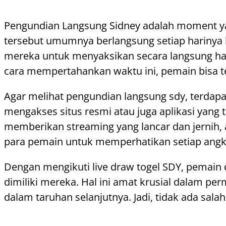
Pengundian Langsung Sidney adalah moment ya
tersebut umumnya berlangsung setiap harinya ha
mereka untuk menyaksikan secara langsung has
cara mempertahankan waktu ini, pemain bisa tet
Agar melihat pengundian langsung sdy, terdapa
mengakses situs resmi atau juga aplikasi yang
memberikan streaming yang lancar dan jernih
para pemain untuk memperhatikan setiap angka
Dengan mengikuti live draw togel SDY, pemai
dimiliki mereka. Hal ini amat krusial dalam p
dalam taruhan selanjutnya. Jadi, tidak ada sal