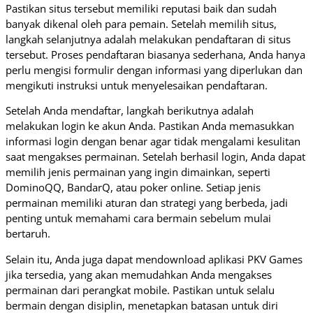
Pastikan situs tersebut memiliki reputasi baik dan sudah
banyak dikenal oleh para pemain. Setelah memilih situs,
langkah selanjutnya adalah melakukan pendaftaran di situs
tersebut. Proses pendaftaran biasanya sederhana, Anda hanya
perlu mengisi formulir dengan informasi yang diperlukan dan
mengikuti instruksi untuk menyelesaikan pendaftaran.
Setelah Anda mendaftar, langkah berikutnya adalah
melakukan login ke akun Anda. Pastikan Anda memasukkan
informasi login dengan benar agar tidak mengalami kesulitan
saat mengakses permainan. Setelah berhasil login, Anda dapat
memilih jenis permainan yang ingin dimainkan, seperti
DominoQQ, BandarQ, atau poker online. Setiap jenis
permainan memiliki aturan dan strategi yang berbeda, jadi
penting untuk memahami cara bermain sebelum mulai
bertaruh.
Selain itu, Anda juga dapat mendownload aplikasi PKV Games
jika tersedia, yang akan memudahkan Anda mengakses
permainan dari perangkat mobile. Pastikan untuk selalu
bermain dengan disiplin, menetapkan batasan untuk diri