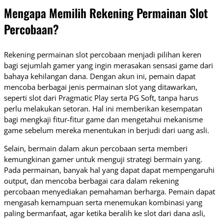
Mengapa Memilih Rekening Permainan Slot
Percobaan?
Rekening permainan slot percobaan menjadi pilihan keren
bagi sejumlah gamer yang ingin merasakan sensasi game dari
bahaya kehilangan dana. Dengan akun ini, pemain dapat
mencoba berbagai jenis permainan slot yang ditawarkan,
seperti slot dari Pragmatic Play serta PG Soft, tanpa harus
perlu melakukan setoran. Hal ini memberikan kesempatan
bagi mengkaji fitur-fitur game dan mengetahui mekanisme
game sebelum mereka menentukan in berjudi dari uang asli.
Selain, bermain dalam akun percobaan serta memberi
kemungkinan gamer untuk menguji strategi bermain yang.
Pada permainan, banyak hal yang dapat dapat mempengaruhi
output, dan mencoba berbagai cara dalam rekening
percobaan menyediakan pemahaman berharga. Pemain dapat
mengasah kemampuan serta menemukan kombinasi yang
paling bermanfaat, agar ketika beralih ke slot dari dana asli,