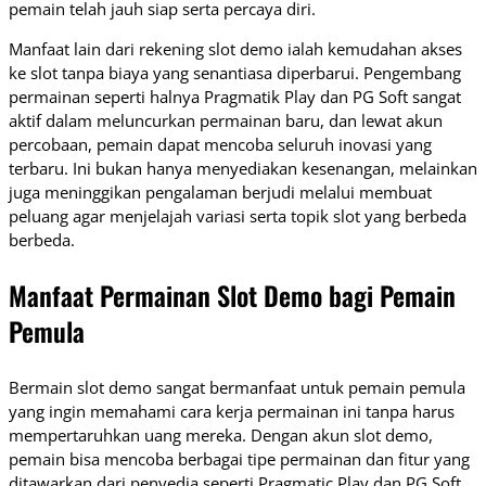
pemain telah jauh siap serta percaya diri.
Manfaat lain dari rekening slot demo ialah kemudahan akses
ke slot tanpa biaya yang senantiasa diperbarui. Pengembang
permainan seperti halnya Pragmatik Play dan PG Soft sangat
aktif dalam meluncurkan permainan baru, dan lewat akun
percobaan, pemain dapat mencoba seluruh inovasi yang
terbaru. Ini bukan hanya menyediakan kesenangan, melainkan
juga meninggikan pengalaman berjudi melalui membuat
peluang agar menjelajah variasi serta topik slot yang berbeda
berbeda.
Manfaat Permainan Slot Demo bagi Pemain
Pemula
Bermain slot demo sangat bermanfaat untuk pemain pemula
yang ingin memahami cara kerja permainan ini tanpa harus
mempertaruhkan uang mereka. Dengan akun slot demo,
pemain bisa mencoba berbagai tipe permainan dan fitur yang
ditawarkan dari penyedia seperti Pragmatic Play dan PG Soft.