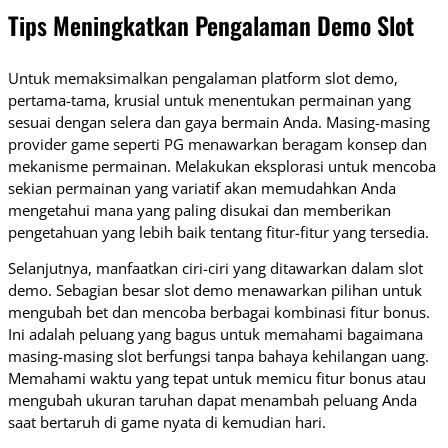
Tips Meningkatkan Pengalaman Demo Slot
Untuk memaksimalkan pengalaman platform slot demo,
pertama-tama, krusial untuk menentukan permainan yang
sesuai dengan selera dan gaya bermain Anda. Masing-masing
provider game seperti PG menawarkan beragam konsep dan
mekanisme permainan. Melakukan eksplorasi untuk mencoba
sekian permainan yang variatif akan memudahkan Anda
mengetahui mana yang paling disukai dan memberikan
pengetahuan yang lebih baik tentang fitur-fitur yang tersedia.
Selanjutnya, manfaatkan ciri-ciri yang ditawarkan dalam slot
demo. Sebagian besar slot demo menawarkan pilihan untuk
mengubah bet dan mencoba berbagai kombinasi fitur bonus.
Ini adalah peluang yang bagus untuk memahami bagaimana
masing-masing slot berfungsi tanpa bahaya kehilangan uang.
Memahami waktu yang tepat untuk memicu fitur bonus atau
mengubah ukuran taruhan dapat menambah peluang Anda
saat bertaruh di game nyata di kemudian hari.