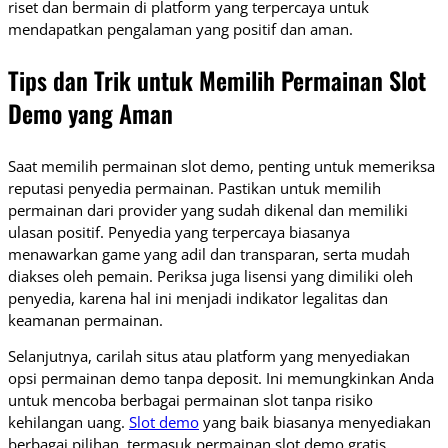
riset dan bermain di platform yang terpercaya untuk
mendapatkan pengalaman yang positif dan aman.
Tips dan Trik untuk Memilih Permainan Slot
Demo yang Aman
Saat memilih permainan slot demo, penting untuk memeriksa
reputasi penyedia permainan. Pastikan untuk memilih
permainan dari provider yang sudah dikenal dan memiliki
ulasan positif. Penyedia yang terpercaya biasanya
menawarkan game yang adil dan transparan, serta mudah
diakses oleh pemain. Periksa juga lisensi yang dimiliki oleh
penyedia, karena hal ini menjadi indikator legalitas dan
keamanan permainan.
Selanjutnya, carilah situs atau platform yang menyediakan
opsi permainan demo tanpa deposit. Ini memungkinkan Anda
untuk mencoba berbagai permainan slot tanpa risiko
kehilangan uang.
Slot demo
yang baik biasanya menyediakan
berbagai pilihan, termasuk permainan slot demo gratis,