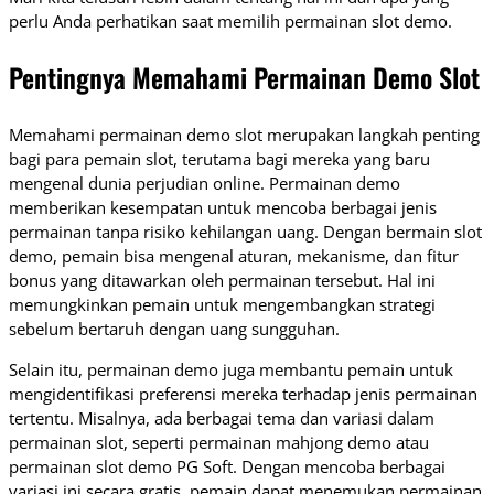
perlu Anda perhatikan saat memilih permainan slot demo.
Pentingnya Memahami Permainan Demo Slot
Memahami permainan demo slot merupakan langkah penting
bagi para pemain slot, terutama bagi mereka yang baru
mengenal dunia perjudian online. Permainan demo
memberikan kesempatan untuk mencoba berbagai jenis
permainan tanpa risiko kehilangan uang. Dengan bermain slot
demo, pemain bisa mengenal aturan, mekanisme, dan fitur
bonus yang ditawarkan oleh permainan tersebut. Hal ini
memungkinkan pemain untuk mengembangkan strategi
sebelum bertaruh dengan uang sungguhan.
Selain itu, permainan demo juga membantu pemain untuk
mengidentifikasi preferensi mereka terhadap jenis permainan
tertentu. Misalnya, ada berbagai tema dan variasi dalam
permainan slot, seperti permainan mahjong demo atau
permainan slot demo PG Soft. Dengan mencoba berbagai
variasi ini secara gratis, pemain dapat menemukan permainan