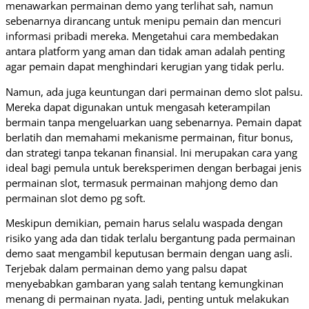
menawarkan permainan demo yang terlihat sah, namun
sebenarnya dirancang untuk menipu pemain dan mencuri
informasi pribadi mereka. Mengetahui cara membedakan
antara platform yang aman dan tidak aman adalah penting
agar pemain dapat menghindari kerugian yang tidak perlu.
Namun, ada juga keuntungan dari permainan demo slot palsu.
Mereka dapat digunakan untuk mengasah keterampilan
bermain tanpa mengeluarkan uang sebenarnya. Pemain dapat
berlatih dan memahami mekanisme permainan, fitur bonus,
dan strategi tanpa tekanan finansial. Ini merupakan cara yang
ideal bagi pemula untuk bereksperimen dengan berbagai jenis
permainan slot, termasuk permainan mahjong demo dan
permainan slot demo pg soft.
Meskipun demikian, pemain harus selalu waspada dengan
risiko yang ada dan tidak terlalu bergantung pada permainan
demo saat mengambil keputusan bermain dengan uang asli.
Terjebak dalam permainan demo yang palsu dapat
menyebabkan gambaran yang salah tentang kemungkinan
menang di permainan nyata. Jadi, penting untuk melakukan