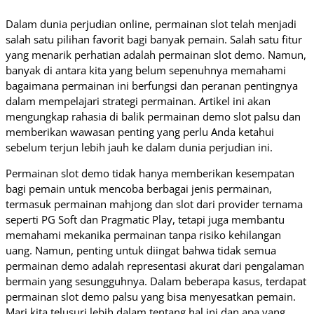
Dalam dunia perjudian online, permainan slot telah menjadi
salah satu pilihan favorit bagi banyak pemain. Salah satu fitur
yang menarik perhatian adalah permainan slot demo. Namun,
banyak di antara kita yang belum sepenuhnya memahami
bagaimana permainan ini berfungsi dan peranan pentingnya
dalam mempelajari strategi permainan. Artikel ini akan
mengungkap rahasia di balik permainan demo slot palsu dan
memberikan wawasan penting yang perlu Anda ketahui
sebelum terjun lebih jauh ke dalam dunia perjudian ini.
Permainan slot demo tidak hanya memberikan kesempatan
bagi pemain untuk mencoba berbagai jenis permainan,
termasuk permainan mahjong dan slot dari provider ternama
seperti PG Soft dan Pragmatic Play, tetapi juga membantu
memahami mekanika permainan tanpa risiko kehilangan
uang. Namun, penting untuk diingat bahwa tidak semua
permainan demo adalah representasi akurat dari pengalaman
bermain yang sesungguhnya. Dalam beberapa kasus, terdapat
permainan slot demo palsu yang bisa menyesatkan pemain.
Mari kita telusuri lebih dalam tentang hal ini dan apa yang