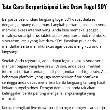
Tata Cara Berpartisipasi Live Draw Togel SDY
Berpartisipasi undian langsung togel SDY dapat diakses
dengan gampang dan aman. Langkah pertama, pastikan Anda
memiliki akses internet yang. Anda bisa memakai gadget
misalnya smartphone, tablet, atau komputer untuk membuka
situs resmi atau yang live draw SDY. Pastikan pula anda
mendaftar serta memiliki akun agar dapat mengikuti undian
langsung.
Setelah Anda registrasi, anda dapat login ke akun Anda serta
mencari bagian yang live draw. Di sini, anda bakal melihat
informasi terbaru tentang hasil pengundian dari togel sdy. Ada
beberapa platform yang juga memberikan fitur notifikasi
sehingga anda dapat menerima berita langsung tentang hasil
keluaran togel sidney. Dengan demikian, anda tak akan
ketinggalan berita penting mengenai angka-angka yang
muncul.
Ketika mengikuti live draw, pastikan agar mengerti cara kerja