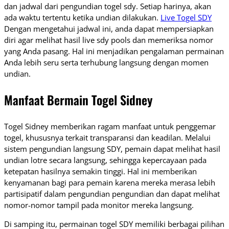
dan jadwal dari pengundian togel sdy. Setiap harinya, akan
ada waktu tertentu ketika undian dilakukan.
Live Togel SDY
Dengan mengetahui jadwal ini, anda dapat mempersiapkan
diri agar melihat hasil live sdy pools dan memeriksa nomor
yang Anda pasang. Hal ini menjadikan pengalaman permainan
Anda lebih seru serta terhubung langsung dengan momen
undian.
Manfaat Bermain Togel Sidney
Togel Sidney memberikan ragam manfaat untuk penggemar
togel, khususnya terkait transparansi dan keadilan. Melalui
sistem pengundian langsung SDY, pemain dapat melihat hasil
undian lotre secara langsung, sehingga kepercayaan pada
ketepatan hasilnya semakin tinggi. Hal ini memberikan
kenyamanan bagi para pemain karena mereka merasa lebih
partisipatif dalam pengundian pengundian dan dapat melihat
nomor-nomor tampil pada monitor mereka langsung.
Di samping itu, permainan togel SDY memiliki berbagai pilihan