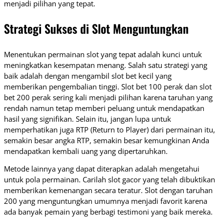
menjadi pilihan yang tepat.
Strategi Sukses di Slot Menguntungkan
Menentukan permainan slot yang tepat adalah kunci untuk
meningkatkan kesempatan menang. Salah satu strategi yang
baik adalah dengan mengambil slot bet kecil yang
memberikan pengembalian tinggi. Slot bet 100 perak dan slot
bet 200 perak sering kali menjadi pilihan karena taruhan yang
rendah namun tetap memberi peluang untuk mendapatkan
hasil yang signifikan. Selain itu, jangan lupa untuk
memperhatikan juga RTP (Return to Player) dari permainan itu,
semakin besar angka RTP, semakin besar kemungkinan Anda
mendapatkan kembali uang yang dipertaruhkan.
Metode lainnya yang dapat diterapkan adalah mengetahui
untuk pola permainan. Carilah slot gacor yang telah dibuktikan
memberikan kemenangan secara teratur. Slot dengan taruhan
200 yang menguntungkan umumnya menjadi favorit karena
ada banyak pemain yang berbagi testimoni yang baik mereka.